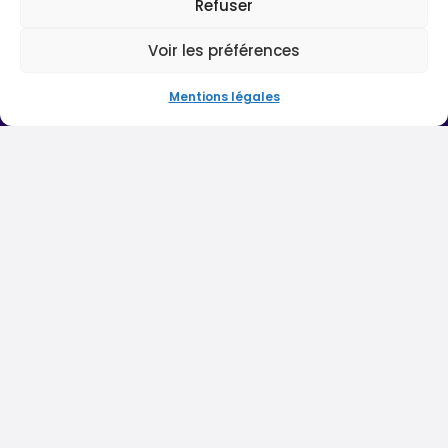
Refuser
Voir les préférences
Mentions légales
Hélène Picot
Qui suis-je?
Dans les médias
Avis et témoignages
Livres
Manifeste "Libres"
Blog
Ateliers et formations
La méthode Rêvez, Osez, Foncez
Entreprises & Ecoles
La magie dans ta vie