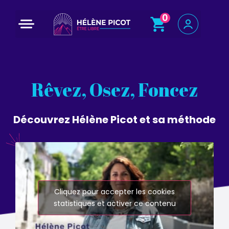
0
Programme court : 5 jours pour changer de voie
Rêvez, Osez, Foncez
Découvrez Hélène Picot et sa méthode
Cliquez pour accepter les cookies
statistiques et activer ce contenu