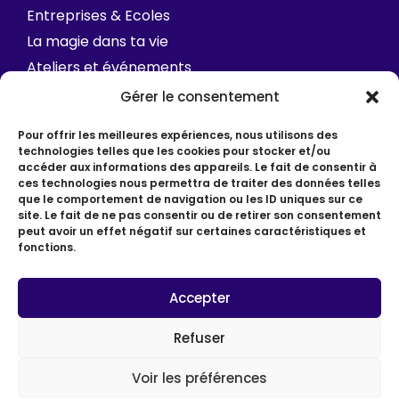
Entreprises & Ecoles
La magie dans ta vie
Ateliers et événements
FAQ
Gérer le consentement
Contact
Pour offrir les meilleures expériences, nous utilisons des
technologies telles que les cookies pour stocker et/ou
accéder aux informations des appareils. Le fait de consentir à
ces technologies nous permettra de traiter des données telles
que le comportement de navigation ou les ID uniques sur ce
site. Le fait de ne pas consentir ou de retirer son consentement
peut avoir un effet négatif sur certaines caractéristiques et
fonctions.
© Depuis 2012 • Hélène Picot • Coach / Slasheuse
Mentions légales
Accepter
Politique de confidentialité
CGV
Refuser
Made by Katiro Studio & Webcaruel
Voir les préférences