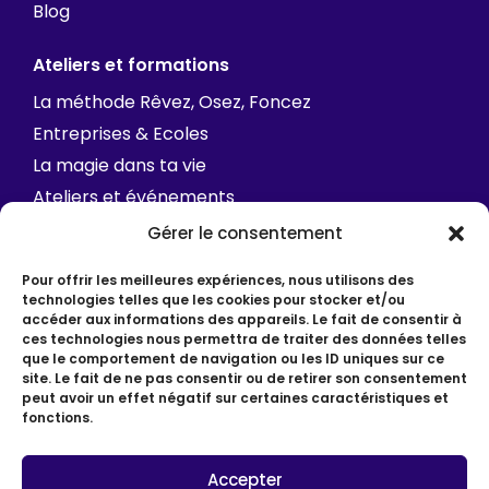
Blog
Ateliers et formations
La méthode Rêvez, Osez, Foncez
Entreprises & Ecoles
La magie dans ta vie
Ateliers et événements
FAQ
Gérer le consentement
Contact
Pour offrir les meilleures expériences, nous utilisons des
technologies telles que les cookies pour stocker et/ou
accéder aux informations des appareils. Le fait de consentir à
ces technologies nous permettra de traiter des données telles
que le comportement de navigation ou les ID uniques sur ce
site. Le fait de ne pas consentir ou de retirer son consentement
peut avoir un effet négatif sur certaines caractéristiques et
fonctions.
© Depuis 2012 • Hélène Picot • Coach / Slasheuse
Mentions légales
Accepter
Politique de confidentialité