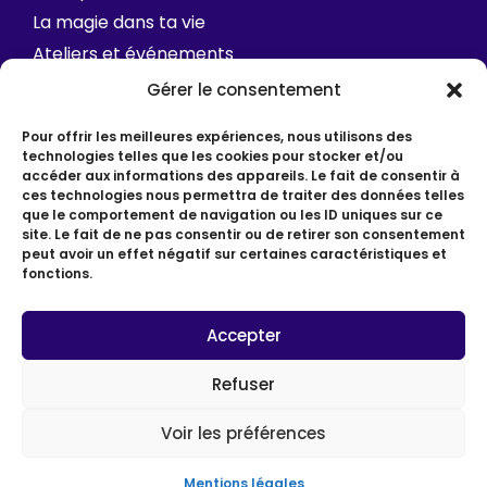
La magie dans ta vie
Ateliers et événements
FAQ
Gérer le consentement
Contact
Pour offrir les meilleures expériences, nous utilisons des
technologies telles que les cookies pour stocker et/ou
accéder aux informations des appareils. Le fait de consentir à
ces technologies nous permettra de traiter des données telles
que le comportement de navigation ou les ID uniques sur ce
site. Le fait de ne pas consentir ou de retirer son consentement
peut avoir un effet négatif sur certaines caractéristiques et
fonctions.
© Depuis 2012 • Hélène Picot • Coach / Slasheuse
Mentions légales
Accepter
Politique de confidentialité
CGV
Refuser
Made by Katiro Studio & Webcaruel
Voir les préférences
Mentions légales