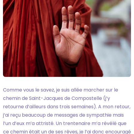
Comme vous le savez, je suis allée marcher sur le
chemin de Saint-Jacques de Compostelle (j’y
retourne d’ailleurs dans trois semaines). A mon retour,
j’ai reçu beaucoup de messages de sympathie mais
l’un d’eux m’a attristé. Un trentenaire m’a révélé que
ce chemin était un de ses rêves, je l’ai donc encouragé