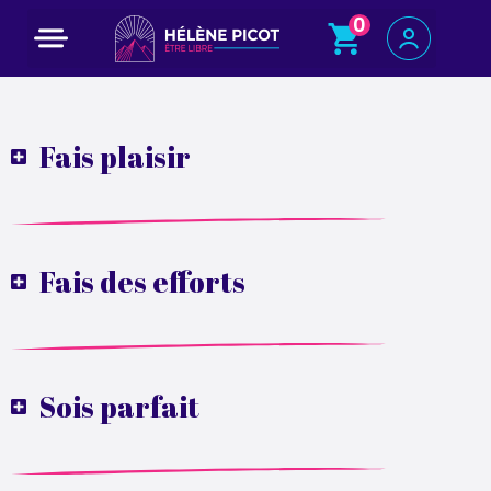
0
Programme court : 5 jours pour changer de voie
Fais plaisir
Fais des efforts
Sois parfait