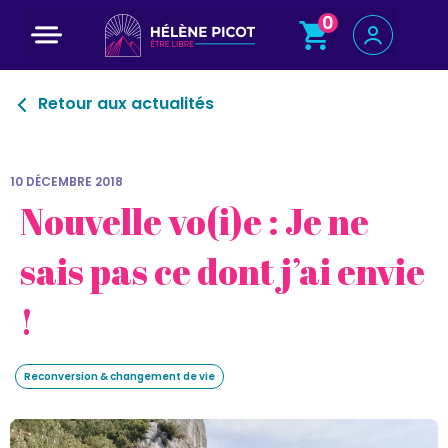
0
Programme court : 5 jours pour changer de voie
Retour aux actualités
10 DÉCEMBRE 2018
Nouvelle vo(i)e : Je ne
sais pas ce dont j’ai envie
!
Reconversion & changement de vie