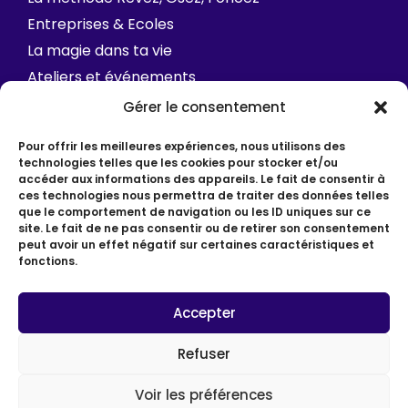
Entreprises & Ecoles
La magie dans ta vie
Ateliers et événements
FAQ
Gérer le consentement
Contact
Pour offrir les meilleures expériences, nous utilisons des
technologies telles que les cookies pour stocker et/ou
accéder aux informations des appareils. Le fait de consentir à
ces technologies nous permettra de traiter des données telles
que le comportement de navigation ou les ID uniques sur ce
site. Le fait de ne pas consentir ou de retirer son consentement
peut avoir un effet négatif sur certaines caractéristiques et
fonctions.
© Depuis 2012 • Hélène Picot • Coach / Slasheuse
Mentions légales
Accepter
Politique de confidentialité
CGV
Refuser
Made by Katiro Studio & Webcaruel
Voir les préférences