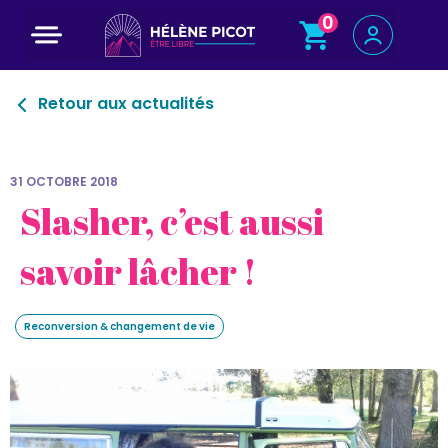
0
Programme court : 5 jours pour changer de voie
Retour aux actualités
31 OCTOBRE 2018
Slasher, c’est aussi
savoir lâcher !
Reconversion & changement de vie