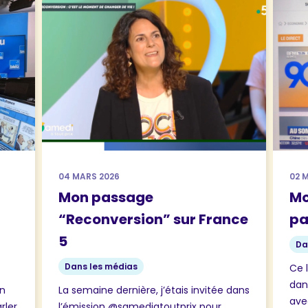
04 MARS 2026
02 
Mon passage
Mo
“Reconversion” sur France
pa
5
Da
Dans les médias
Ce 
dan
on
La semaine dernière, j’étais invitée dans
ave
rler
l’émission @samediatoutprix pour