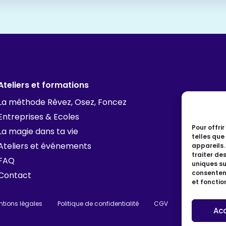
Ateliers et formations
La méthode Rêvez, Osez, Foncez
Entreprises & Ecoles
Pour offri
La magie dans ta vie
telles que
Ateliers et événements
appareils.
traiter de
FAQ
uniques sur
consenteme
Contact
et fonctio
ntions légales
Politique de confidentialité
CGV
Ac