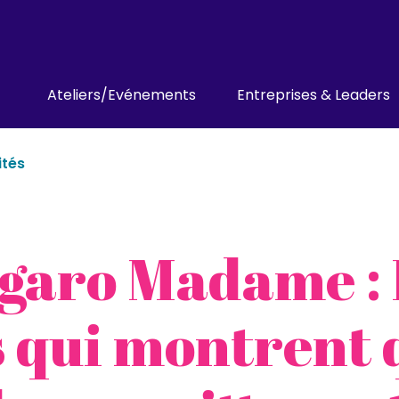
Ateliers/Evénements
Entreprises & Leaders
ités
igaro Madame : 
s qui montrent 