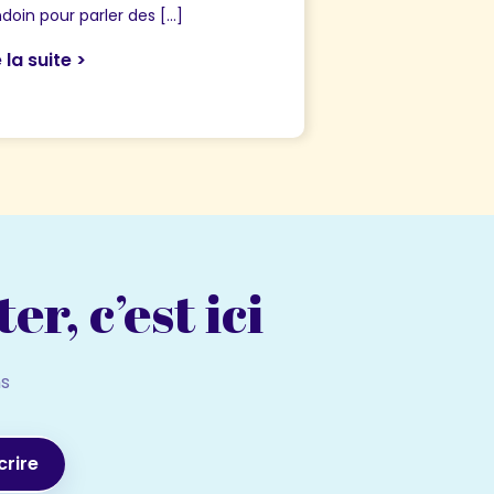
doin pour parler des […]
e la suite >
r, c’est ici
ns